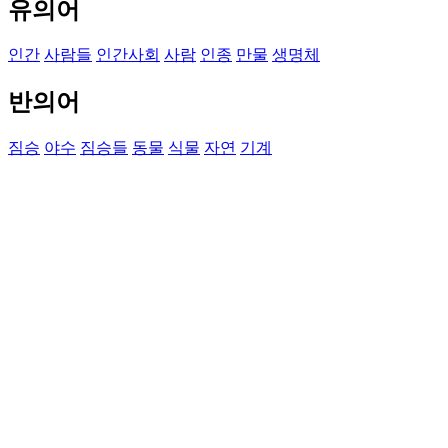
유의어
인간
사람들
인간사회
사람
인종
만물
생명체
반의어
짐승
야수
짐승들
동물
식물
자연
기계