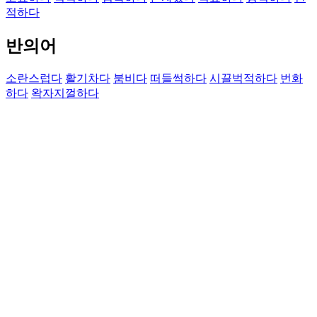
적하다
반의어
소란스럽다
활기차다
붐비다
떠들썩하다
시끌벅적하다
번화
하다
왁자지껄하다