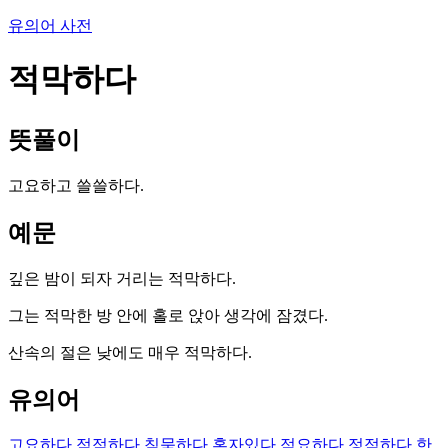
유의어 사전
적막하다
뜻풀이
고요하고 쓸쓸하다.
예문
깊은 밤이 되자 거리는 적막하다.
그는 적막한 방 안에 홀로 앉아 생각에 잠겼다.
산속의 절은 낮에도 매우 적막하다.
유의어
고요하다
적적하다
침묵하다
혼자있다
적요하다
정적하다
한