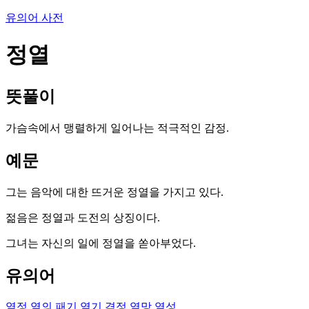
유의어 사전
정열
뜻풀이
가슴속에서 맹렬하게 일어나는 적극적인 감정.
예문
그는 음악에 대한 뜨거운 정열을 가지고 있다.
젊음은 정열과 도전의 상징이다.
그녀는 자신의 일에 정열을 쏟아부었다.
유의어
열정
열의
패기
열기
격정
열망
열성