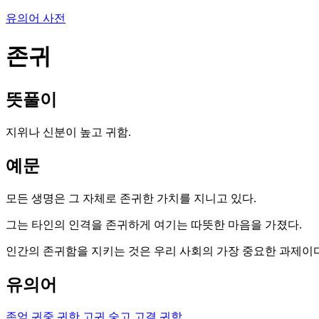
유의어 사전
존귀
뜻풀이
지위나 신분이 높고 귀함.
예문
모든 생명은 그 자체로 존귀한 가치를 지니고 있다.
그는 타인의 인격을 존귀하게 여기는 따뜻한 마음을 가졌다.
인간의 존귀함을 지키는 것은 우리 사회의 가장 중요한 과제이다
유의어
존엄
귀중
귀한
고귀
숭고
고결
귀함