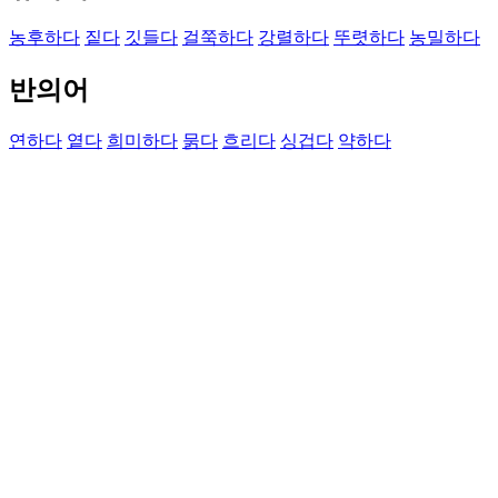
농후하다
짙다
깃들다
걸쭉하다
강렬하다
뚜렷하다
농밀하다
반의어
연하다
옅다
희미하다
묽다
흐리다
싱겁다
약하다