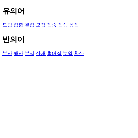
유의어
모임
집합
결집
모집
집중
집성
응집
반의어
분산
해산
분리
산재
흩어짐
분열
확산