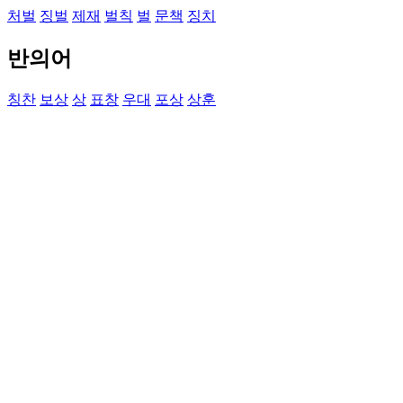
처벌
징벌
제재
벌칙
벌
문책
징치
반의어
칭찬
보상
상
표창
우대
포상
상훈