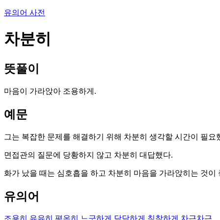
유의어 사전
차분히
뜻풀이
마음이 가라앉아 조용하게.
예문
그는 복잡한 문제를 해결하기 위해 차분히 생각할 시간이 필요
면접관의 질문에 당황하지 않고 차분히 대답했다.
화가 났을 때는 심호흡을 하고 차분히 마음을 가라앉히는 것이 
유의어
조용히
유유히
평온히
느긋하게
담담하게
침착하게
차근차근