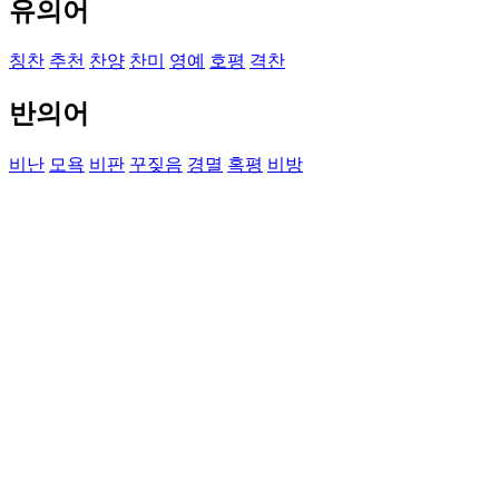
유의어
칭찬
추천
찬양
찬미
영예
호평
격찬
반의어
비난
모욕
비판
꾸짖음
경멸
혹평
비방