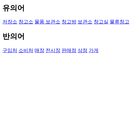
유의어
저장소
창고소
물품 보관소
창고방
보관소
창고실
물류창고
반의어
구입처
소비처
매장
전시장
판매점
상점
가게