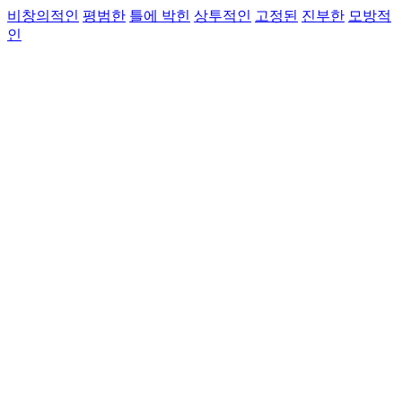
비창의적인
평범한
틀에 박힌
상투적인
고정된
진부한
모방적
인