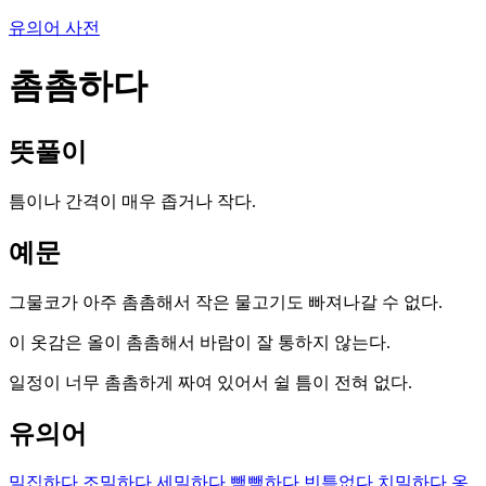
유의어 사전
촘촘하다
뜻풀이
틈이나 간격이 매우 좁거나 작다.
예문
그물코가 아주 촘촘해서 작은 물고기도 빠져나갈 수 없다.
이 옷감은 올이 촘촘해서 바람이 잘 통하지 않는다.
일정이 너무 촘촘하게 짜여 있어서 쉴 틈이 전혀 없다.
유의어
밀집하다
조밀하다
세밀하다
빽빽하다
빈틈없다
치밀하다
옹