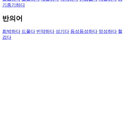
기종기하다
반의어
희박하다
드물다
빈약하다
성기다
듬성듬성하다
엉성하다
헐
겁다