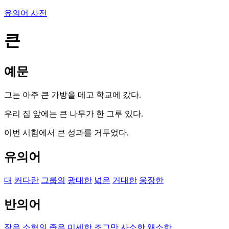
유의어 사전
큰
예문
그는 아주 큰 가방을 메고 학교에 갔다.
우리 집 앞에는 큰 나무가 한 그루 있다.
이번 시험에서 큰 성과를 거두었다.
유의어
대
커다란
그룹의
광대한
넓은
거대한
웅장한
반의어
작은
소형의
좁은
미세한
조그만
사소한
왜소한