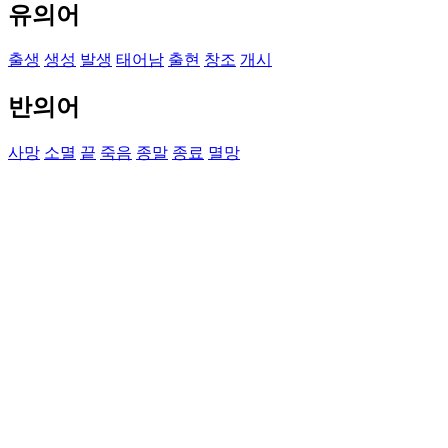
유의어
출생
생성
발생
태어남
출현
창조
개시
반의어
사망
소멸
끝
죽음
종말
종료
멸망