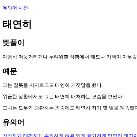
유의어 사전
태연히
뜻풀이
마땅히 머뭇거리거나 두려워할 상황에서 태도나 기색이 아무렇
예문
그는 잘못을 저지르고도 태연히 거짓말을 했다.
위급한 상황에서도 그는 태연히 대처하는 모습을 보였다.
그녀는 모두가 당황하는 와중에도 태연히 자기 할 일을 계속했다
유의어
침착하게
태평하게
수월하게
여유 있게
한가하게
덤덤히
태연