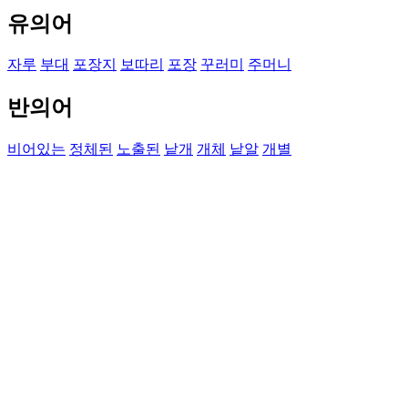
유의어
자루
부대
포장지
보따리
포장
꾸러미
주머니
반의어
비어있는
정체된
노출된
낱개
개체
낱알
개별