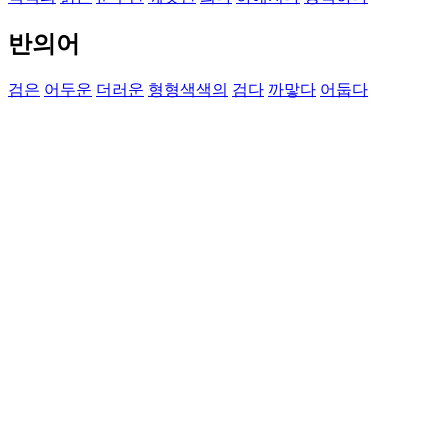
반의어
검은
어두운
더러운
형형색색의
검다
까맣다
어둡다