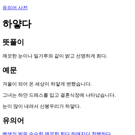
유의어 사전
하얗다
뜻풀이
깨끗한 눈이나 밀가루와 같이 밝고 선명하게 희다.
예문
겨울이 되어 온 세상이 하얗게 변했습니다.
그녀는 하얀 드레스를 입고 결혼식장에 나타났습니다.
눈이 많이 내려서 산봉우리가 하얗다.
유의어
백색의
밝은
순수한
깨끗한
희다
하얘지다
창백하다