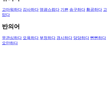
고마워하다
감사하다
영광스럽다
기쁜
송구하다
황공하다
고
맙다
반의어
무관심하다
모욕하다
부정하다
경시하다
당당하다
뻔뻔하다
오만하다