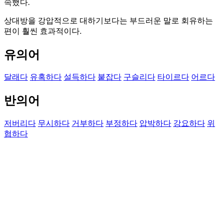
속했다.
상대방을 강압적으로 대하기보다는 부드러운 말로 회유하는
편이 훨씬 효과적이다.
유의어
달래다
유혹하다
설득하다
붙잡다
구슬리다
타이르다
어르다
반의어
저버리다
무시하다
거부하다
부정하다
압박하다
강요하다
위
협하다