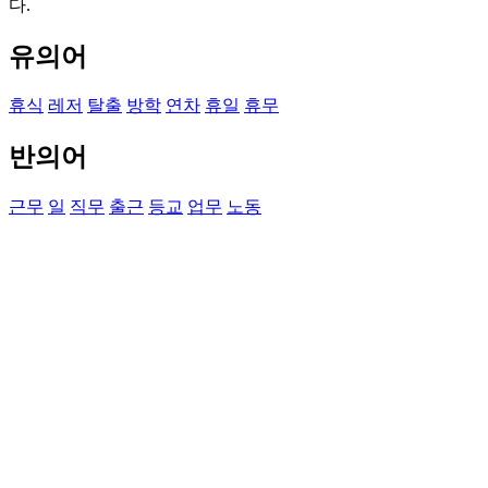
다.
유의어
휴식
레저
탈출
방학
연차
휴일
휴무
반의어
근무
일
직무
출근
등교
업무
노동