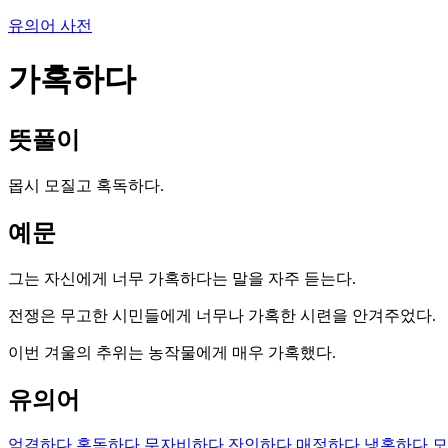
유의어 사전
가혹하다
뜻풀이
몹시 모질고 혹독하다.
예문
그는 자신에게 너무 가혹하다는 말을 자주 듣는다.
전쟁은 무고한 시민들에게 너무나 가혹한 시련을 안겨주었다.
이번 겨울의 추위는 농작물에게 매우 가혹했다.
유의어
엄격하다
혹독하다
무자비하다
잔인하다
매정하다
냉혹하다
모