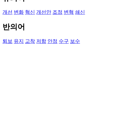
개선
변화
혁신
개선안
조정
변혁
쇄신
반의어
퇴보
유지
고착
저항
안정
수구
보수