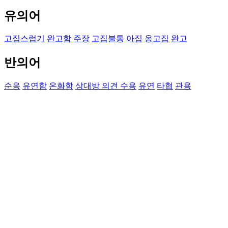
유의어
고집스럽기
완고함
주장
고집불통
아집
옹고집
완고
반의어
순응
유연함
온화함
상대방 의견 수용
유연
타협
관용