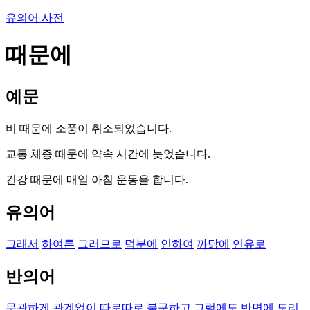
유의어 사전
때문에
예문
비 때문에 소풍이 취소되었습니다.
교통 체증 때문에 약속 시간에 늦었습니다.
건강 때문에 매일 아침 운동을 합니다.
유의어
그래서
하여튼
그러므로
덕분에
인하여
까닭에
연유로
반의어
무관하게
관계없이
따로따로
불구하고
그럼에도
반면에
도리