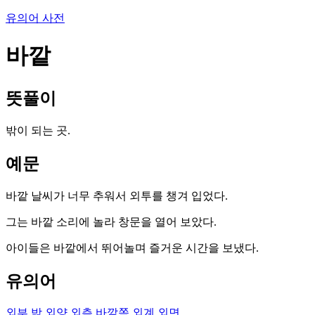
유의어 사전
바깥
뜻풀이
밖이 되는 곳.
예문
바깥 날씨가 너무 추워서 외투를 챙겨 입었다.
그는 바깥 소리에 놀라 창문을 열어 보았다.
아이들은 바깥에서 뛰어놀며 즐거운 시간을 보냈다.
유의어
외부
밖
외양
외측
바깥쪽
외계
외면