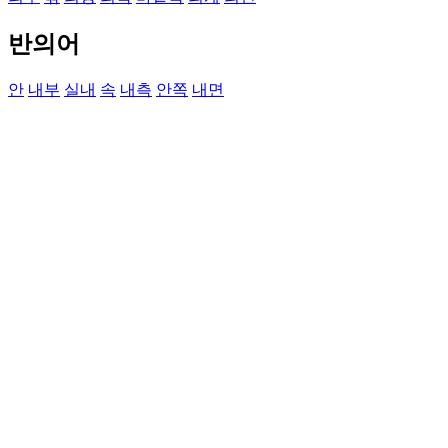
반의어
안
내부
실내
속
내측
안쪽
내면