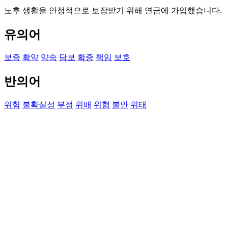
노후 생활을 안정적으로 보장받기 위해 연금에 가입했습니다.
유의어
보증
확약
약속
담보
확증
책임
보호
반의어
위험
불확실성
부정
위배
위협
불안
위태