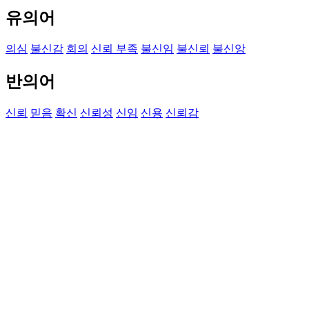
유의어
의심
불신감
회의
신뢰 부족
불신임
불신뢰
불신앙
반의어
신뢰
믿음
확신
신뢰성
신임
신용
신뢰감