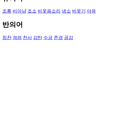
조롱
비아냥
조소
비웃음소리
냉소
비웃기
야유
반의어
칭찬
격려
찬사
감탄
수긍
존경
공감