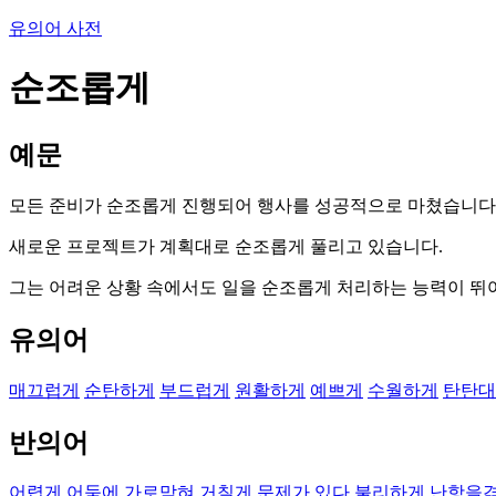
유의어 사전
순조롭게
예문
모든 준비가 순조롭게 진행되어 행사를 성공적으로 마쳤습니다
새로운 프로젝트가 계획대로 순조롭게 풀리고 있습니다.
그는 어려운 상황 속에서도 일을 순조롭게 처리하는 능력이 뛰
유의어
매끄럽게
순탄하게
부드럽게
원활하게
예쁘게
수월하게
탄탄대
반의어
어렵게
어둠에 가로막혀
거칠게
문제가 있다
불리하게
난항을