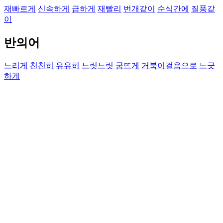
재빠르게
신속하게
급하게
재빨리
번개같이
순식간에
질풍같
이
반의어
느리게
천천히
유유히
느릿느릿
굼뜨게
거북이걸음으로
느긋
하게