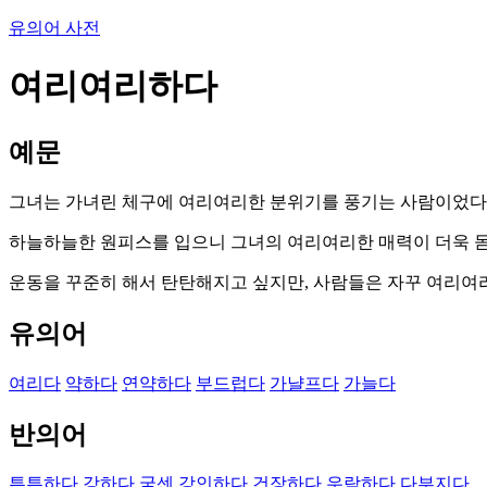
유의어 사전
여리여리하다
예문
그녀는 가녀린 체구에 여리여리한 분위기를 풍기는 사람이었다
하늘하늘한 원피스를 입으니 그녀의 여리여리한 매력이 더욱 
운동을 꾸준히 해서 탄탄해지고 싶지만, 사람들은 자꾸 여리여
유의어
여리다
약하다
연약하다
부드럽다
가냘프다
가늘다
반의어
튼튼하다
강하다
굳센
강인하다
건장하다
우람하다
다부지다