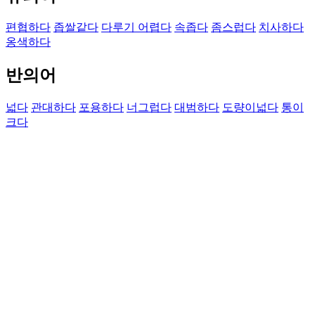
편협하다
좁쌀같다
다루기 어렵다
속좁다
좀스럽다
치사하다
옹색하다
반의어
넓다
관대하다
포용하다
너그럽다
대범하다
도량이넓다
통이
크다