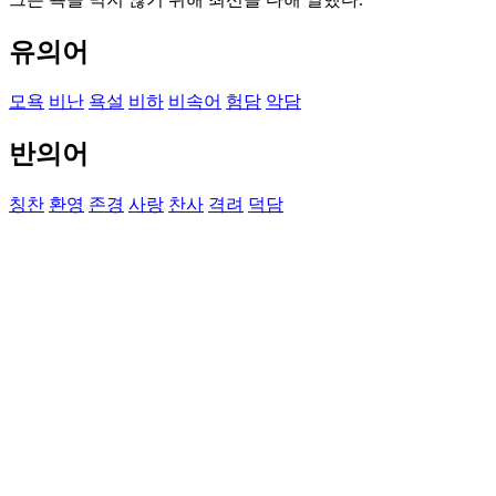
유의어
모욕
비난
욕설
비하
비속어
험담
악담
반의어
칭찬
환영
존경
사랑
찬사
격려
덕담