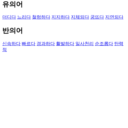
유의어
더디다
느리다
철렁하다
지지하다
지체되다
굼뜨다
지연되다
반의어
신속하다
빠르다
경과하다
활발하다
일사천리
순조롭다
탄력
적