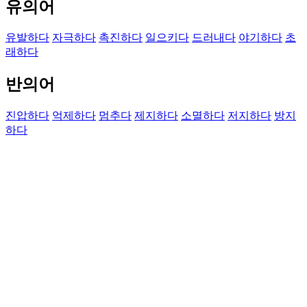
유의어
유발하다
자극하다
촉진하다
일으키다
드러내다
야기하다
초
래하다
반의어
진압하다
억제하다
멈추다
제지하다
소멸하다
저지하다
방지
하다