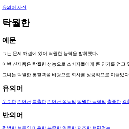
유의어 사전
탁월한
예문
그는 문제 해결에 있어 탁월한 능력을 발휘했다.
이번 신제품은 탁월한 성능으로 소비자들에게 큰 인기를 얻고 
그녀는 탁월한 통찰력을 바탕으로 회사를 성공적으로 이끌었다
유의어
우수한
뛰어난
특출한
뛰어난 성능의
탁월한 능력의
출중한
걸
반의어
평범한
보통의
미흡한
부족한
열등한
저조한
형편없는