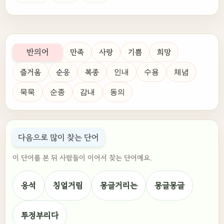
반의어
만족
사랑
기쁨
희망
즐거움
순응
복종
인내
수용
체념
묵묵
순종
감내
동의
다음으로 많이 찾는 단어
이 단어를 본 뒤 사람들이 이어서 찾는 단어예요.
응석
칭얼거림
몽글거리는
몽글몽글
투정부리다