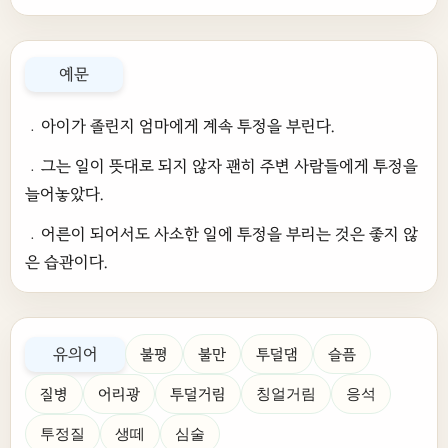
예문
﹒아이가 졸린지 엄마에게 계속 투정을 부린다.
﹒그는 일이 뜻대로 되지 않자 괜히 주변 사람들에게 투정을
늘어놓았다.
﹒어른이 되어서도 사소한 일에 투정을 부리는 것은 좋지 않
은 습관이다.
유의어
불평
불만
투덜댐
슬픔
질병
어리광
투덜거림
칭얼거림
응석
투정질
생떼
심술