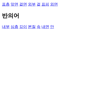
표층
앞면
겉면
외부
겉
표피
외면
반의어
내부
심층
깊이
본질
속
내면
안