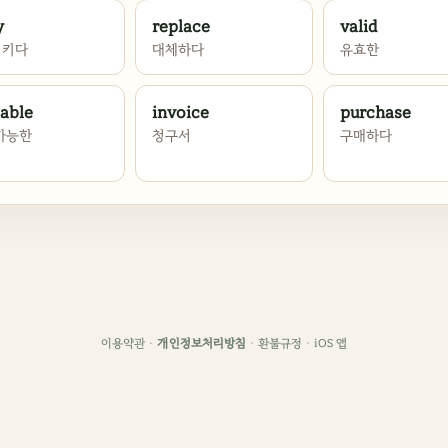
y
replace
valid
시키다
대체하다
유효한
lable
invoice
purchase
가능한
청구서
구매하다
이용약관
·
개인정보처리방침
·
환불규정
·
iOS 앱