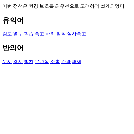
이번 정책은 환경 보호를 최우선으로 고려하여 설계되었다.
유의어
검토
염두
학습
숙고
사려
참작
심사숙고
반의어
무시
경시
방치
무관심
소홀
간과
배제