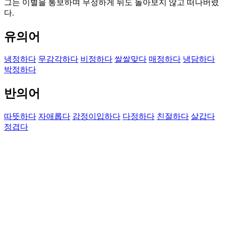
그는 이별을 통보하며 무정하게 뒤도 돌아보지 않고 떠나버렸
다.
유의어
냉정하다
무감각하다
비정하다
쌀쌀맞다
매정하다
냉담하다
박정하다
반의어
따뜻하다
자애롭다
감정이입하다
다정하다
친절하다
살갑다
정겹다